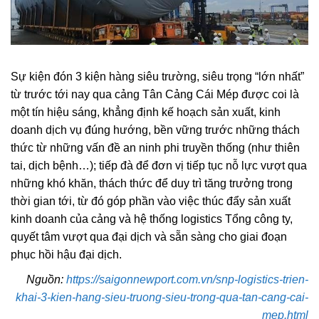
Sự kiện đón 3 kiện hàng siêu trường, siêu trọng “lớn nhất”
từ trước tới nay qua cảng Tân Cảng Cái Mép được coi là
một tín hiệu sáng, khẳng định kế hoạch sản xuất, kinh
doanh dịch vụ đúng hướng, bền vững trước những thách
thức từ những vấn đề an ninh phi truyền thống (như thiên
tai, dịch bệnh…); tiếp đà để đơn vị tiếp tục nỗ lực vượt qua
những khó khăn, thách thức để duy trì tăng trưởng trong
thời gian tới, từ đó góp phần vào việc thúc đẩy sản xuất
kinh doanh của cảng và hệ thống logistics Tổng công ty,
quyết tâm vượt qua đại dịch và sẵn sàng cho giai đoạn
phục hồi hậu đại dịch.
Nguồn:
https://saigonnewport.com.vn/snp-logistics-trien-
khai-3-kien-hang-sieu-truong-sieu-trong-qua-tan-cang-cai-
mep.html