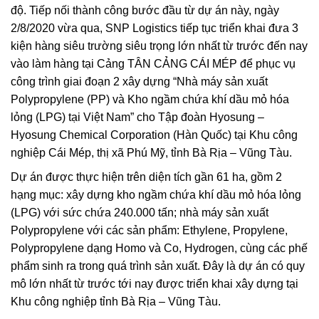
độ. Tiếp nối thành công bước đầu từ dự án này, ngày
2/8/2020 vừa qua, SNP Logistics tiếp tục triển khai đưa 3
kiện hàng siêu trường siêu trọng lớn nhất từ trước đến nay
vào làm hàng tại Cảng TÂN CẢNG CÁI MÉP để phục vụ
công trình giai đoạn 2 xây dựng “Nhà máy sản xuất
Polypropylene (PP) và Kho ngầm chứa khí dầu mỏ hóa
lỏng (LPG) tại Việt Nam” cho Tập đoàn Hyosung –
Hyosung Chemical Corporation (Hàn Quốc) tại Khu công
nghiệp Cái Mép, thị xã Phú Mỹ, tỉnh Bà Rịa – Vũng Tàu.
Dự án được thực hiện trên diện tích gần 61 ha, gồm 2
hạng mục: xây dựng kho ngầm chứa khí dầu mỏ hóa lỏng
(LPG) với sức chứa 240.000 tấn; nhà máy sản xuất
Polypropylene với các sản phẩm: Ethylene, Propylene,
Polypropylene dạng Homo và Co, Hydrogen, cùng các phế
phẩm sinh ra trong quá trình sản xuất. Đây là dự án có quy
mô lớn nhất từ trước tới nay được triển khai xây dựng tại
Khu công nghiệp tỉnh Bà Rịa – Vũng Tàu.