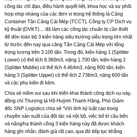
công tác chỉ đạo, điều hành quyết liệt, khoa học và sự phối
hợp nhịp nhàng của các đơn vị trọng hệ thống là Cảng
Container Tân Cảng Cái Mép (TCCT), Công ty CP Dịch vụ
kỹ thuật (DVKT)… đã làm các công tác chuẩn bị cần thiết
để đón toàn bộ 3 kiện hàng siêu trường siêu trọng lớn nhất
từ trước đến nay qua cảng Tân Cảng Cái Mép với tổng
trọng lượng trên 3.100 tấn. Trong đó, kiện hàng 1 (Splitter
Lower) có thể tích 9.360m3, nặng 1.700 tấn; kiện hàng 2
(Splitter Middle) có thể tích 4.464m3, nặng 800 tấn; kiện
hàng 3 (Splitter Upper) có thể tích 2.736m3, nặng 600 tấn
và các phụ kiện đi kèm.
Chia sẻ niềm vui sau khi triển khai thành công dịch vụ này,
đồng chí Thượng tá Hồ Huỳnh Thanh Hằng, Phó Giám
đốc SNP Logistics chia sẻ “Với tính kỷ luật cao trong
chuyền sản xuất của đối tác và nội bộ, việc bố trí cầu bến
và nâng/hạ thành công 3 kiện hàng này đã được khách
hàng ghi nhận, đánh giá rất cao, qua đó tiếp tục khẳng