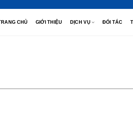
TRANG CHỦ
GIỚI THIỆU
DỊCH VỤ
ĐỐI TÁC