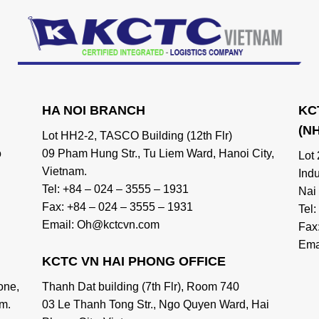
HA NOI BRANCH
KC
(N
Lot HH2-2, TASCO Building (12th Flr)
o
09 Pham Hung Str., Tu Liem Ward, Hanoi City,
Lot
Vietnam.
Ind
Tel: +84 – 024 – 3555 – 1931
Nai
Fax: +84 – 024 – 3555 – 1931
Tel
Email: Oh@kctcvn.com
Fax
Ema
KCTC VN HAI PHONG OFFICE
one,
Thanh Dat building (7th Flr), Room 740
m.
03 Le Thanh Tong Str., Ngo Quyen Ward, Hai