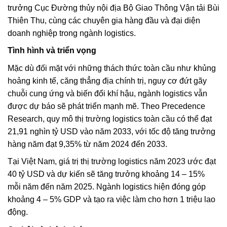
trưởng Cục Đường thủy nội địa Bộ Giao Thông Vận tải Bùi
Thiên Thu, cùng các chuyên gia hàng đầu và đại diện
doanh nghiệp trong ngành logistics.
Tình hình và triển vọng
Mặc dù đối mặt với những thách thức toàn cầu như khủng
hoảng kinh tế, căng thẳng địa chính trị, nguy cơ đứt gãy
chuỗi cung ứng và biến đổi khí hậu, ngành logistics vẫn
được dự báo sẽ phát triển mạnh mẽ. Theo Precedence
Research, quy mô thị trường logistics toàn cầu có thể đạt
21,91 nghìn tỷ USD vào năm 2033, với tốc độ tăng trưởng
hàng năm đạt 9,35% từ năm 2024 đến 2033.
Tại Việt Nam, giá trị thị trường logistics năm 2023 ước đạt
40 tỷ USD và dự kiến sẽ tăng trưởng khoảng 14 – 15%
mỗi năm đến năm 2025. Ngành logistics hiện đóng góp
khoảng 4 – 5% GDP và tạo ra việc làm cho hơn 1 triệu lao
động.