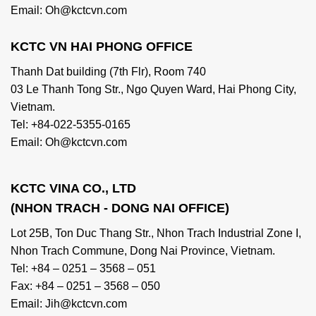
Email: Oh@kctcvn.com
KCTC VN HAI PHONG OFFICE
Thanh Dat building (7th Flr), Room 740
03 Le Thanh Tong Str., Ngo Quyen Ward, Hai Phong City,
Vietnam.
Tel: +84-022-5355-0165
Email: Oh@kctcvn.com
KCTC VINA CO., LTD
(NHON TRACH - DONG NAI OFFICE)
Lot 25B, Ton Duc Thang Str., Nhon Trach Industrial Zone I,
Nhon Trach Commune, Dong Nai Province, Vietnam.
Tel: +84 – 0251 – 3568 – 051
Fax: +84 – 0251 – 3568 – 050
Email: Jih@kctcvn.com