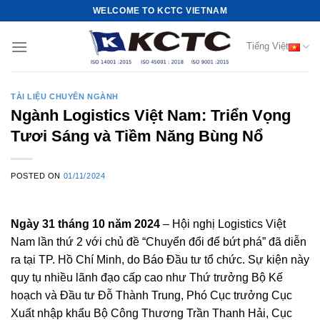
Skip
WELCOME TO KCTC VIETNAM
to
content
Tiếng Việt
TÀI LIỆU CHUYÊN NGÀNH
Ngành Logistics Việt Nam: Triển Vọng
Tươi Sáng và Tiềm Năng Bùng Nổ
POSTED ON
01/11/2024
Ngày 31 tháng 10 năm 2024
– Hội nghị Logistics Việt
Nam lần thứ 2 với chủ đề “Chuyển đổi để bứt phá” đã diễn
ra tại TP. Hồ Chí Minh, do Báo Đầu tư tổ chức. Sự kiện này
quy tụ nhiều lãnh đạo cấp cao như Thứ trưởng Bộ Kế
hoạch và Đầu tư Đỗ Thành Trung, Phó Cục trưởng Cục
Xuất nhập khẩu Bộ Công Thương Trần Thanh Hải, Cục