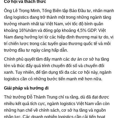
Cơ hội và thách thức
Ông Lê Trọng Minh, Tổng Biên tập Báo Đầu tư, nhấn mạnh
rằng logistics đang trở thành một trong những ngành tăng
trưởng nhanh nhất tại Việt Nam, với tốc độ bình quân
khoảng 16%/năm và đóng góp khoảng 4,5% GDP. Việt
Nam đang hưởng lợi từ các hiệp định thương mại tự do, vị
trí chiến lược trong các tuyến giao thương quốc tế và môi
trường đầu tư ngày càng hấp dẫn.
Chính phủ quyết tâm đẩy mạnh các dự án cơ sở hạ tầng
lớn và thúc đẩy quá trình chuyển đổi số và chuyển đổi
xanh. Tuy nhiên, để tận dụng tối đa các cơ hội này, ngành
logistics cần có những bước tiến mạnh mẽ hơn nữa.
Giải pháp và hướng đi
Thứ trưởng Đỗ Thành Trung chỉ ra rằng, dù đã đạt được
nhiều kết quả tích cực, ngành logistics Việt Nam vẫn còn
những hạn chế về chính sách, cơ sở hạ tầng và nguồn
nhân lực. Các doanh nghiệp logistics cần cải tiến hoạt