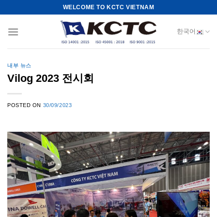
Skip
WELCOME TO KCTC VIETNAM
to
content
한국어
내부 뉴스
Vilog 2023 전시회
POSTED ON
30/09/2023