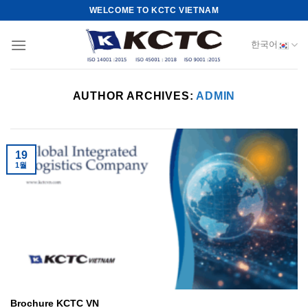
Skip
WELCOME TO KCTC VIETNAM
to
content
한국어
AUTHOR ARCHIVES:
ADMIN
19
1월
Brochure KCTC VN