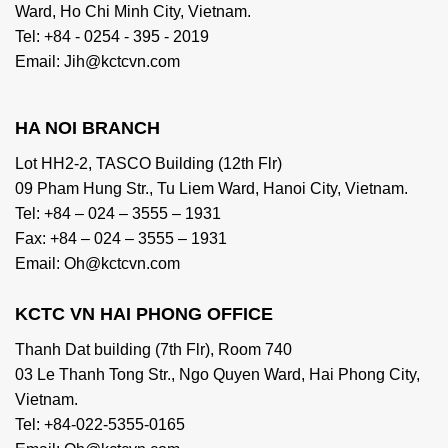
Ward, Ho Chi Minh City, Vietnam.
Tel: +84 - 0254 - 395 - 2019
Email: Jih@kctcvn.com
HA NOI BRANCH
Lot HH2-2, TASCO Building (12th Flr)
09 Pham Hung Str., Tu Liem Ward, Hanoi City, Vietnam.
Tel: +84 – 024 – 3555 – 1931
Fax: +84 – 024 – 3555 – 1931
Email: Oh@kctcvn.com
KCTC VN HAI PHONG OFFICE
Thanh Dat building (7th Flr), Room 740
03 Le Thanh Tong Str., Ngo Quyen Ward, Hai Phong City,
Vietnam.
Tel: +84-022-5355-0165