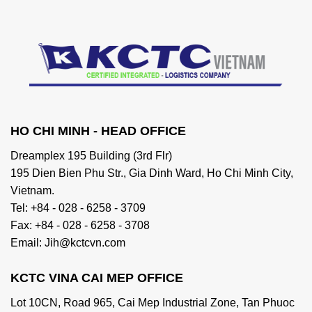
HO CHI MINH - HEAD OFFICE
Dreamplex 195 Building (3rd Flr)
195 Dien Bien Phu Str., Gia Dinh Ward, Ho Chi Minh City,
Vietnam.
Tel: +84 - 028 - 6258 - 3709
Fax: +84 - 028 - 6258 - 3708
Email: Jih@kctcvn.com
KCTC VINA CAI MEP OFFICE
Lot 10CN, Road 965, Cai Mep Industrial Zone, Tan Phuoc