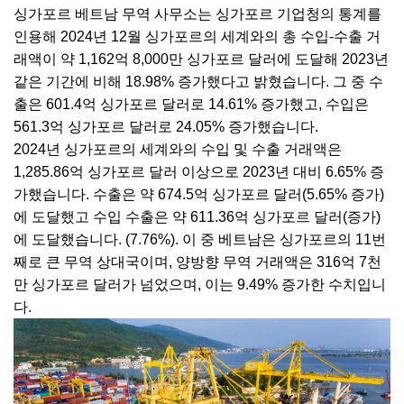
싱가포르 베트남 무역 사무소는 싱가포르 기업청의 통계를
인용해 2024년 12월 싱가포르의 세계와의 총 수입-수출 거
래액이 약 1,162억 8,000만 싱가포르 달러에 도달해 2023년
같은 기간에 비해 18.98% 증가했다고 밝혔습니다. 그 중 수
출은 601.4억 싱가포르 달러로 14.61% 증가했고, 수입은
561.3억 싱가포르 달러로 24.05% 증가했습니다.
2024년 싱가포르의 세계와의 수입 및 수출 거래액은
1,285.86억 싱가포르 달러 이상으로 2023년 대비 6.65% 증
가했습니다. 수출은 약 674.5억 싱가포르 달러(5.65% 증가)
에 도달했고 수입 수출은 약 611.36억 싱가포르 달러(증가)
에 도달했습니다. (7.76%). 이 중 베트남은 싱가포르의 11번
째로 큰 무역 상대국이며, 양방향 무역 거래액은 316억 7천
만 싱가포르 달러가 넘었으며, 이는 9.49% 증가한 수치입니
다.